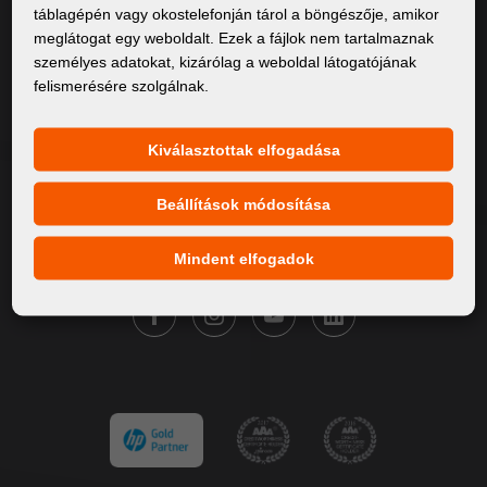
táblagépén vagy okostelefonján tárol a böngészője, amikor
Rólunk
meglátogat egy weboldalt. Ezek a fájlok nem tartalmaznak
személyes adatokat, kizárólag a weboldal látogatójának
Termékek
felismerésére szolgálnak.
Szervíz
Hírek
Kiválasztottak elfogadása
Márkáink
Beállítások módosítása
Kapcsolat
Mindent elfogadok
KÖVESSE A FORTUNA DIGITAL GROUP