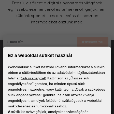
Értesülj elsőként a digitális nyomtatás világának
legfrissebb eseményeiről és termékeiről. Ígérjük, nem
küldünk spamet – csak releváns és hasznos
információkat osztunk meg.
Iratkozz fel
Ez a weboldal sütiket használ
Elfogadom
a GDPR általános feltételei
Weboldalunk sütiket használ További információkat a sütikről
ebben a sütiértesítőben és az adatvédelmi tájékoztatónkban
találhat(
Süti szabályzat
).Kattintson az „Összes süti
ÁLTALÁNOS INFORMÁCIÓK
engedélyezése” gombra, ha minden típusú sütit
engedélyezni szeretne, vagy kattintson a „Csak a szükséges
Adatvédelmi irányelvek
sütik engedélyezése” gombra, ha csak azokat kívánja
Sütiszabályzat
engedélyezni, amelyek feltétlenül szükségesek a weboldal
működéséhez és funkcionalitásához.
A sütik
kis szövegfájlok, amelyeket számítógépén,
TARTALOM