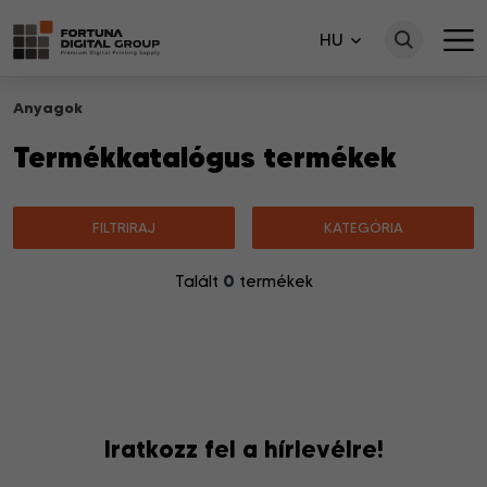
HU
Anyagok
Termékkatalógus termékek
FILTRIRAJ
KATEGÓRIA
0
Talált
termékek
Nincsenek a keresésnek megfelelő termékek.
Iratkozz fel a hírlevélre!