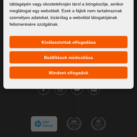
táblagépén vagy okostelefonján tárol a böngészője, amikor
Rólunk
meglátogat egy weboldalt. Ezek a fájlok nem tartalmaznak
személyes adatokat, kizárólag a weboldal látogatójának
Termékek
felismerésére szolgálnak.
Szervíz
Hírek
Kiválasztottak elfogadása
Márkáink
Beállítások módosítása
Kapcsolat
Mindent elfogadok
KÖVESSE A FORTUNA DIGITAL GROUP