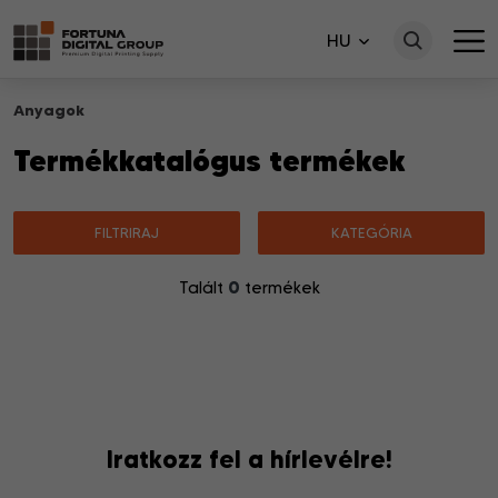
HU
Anyagok
Termékkatalógus termékek
FILTRIRAJ
KATEGÓRIA
0
Talált
termékek
Nincsenek a keresésnek megfelelő termékek.
Iratkozz fel a hírlevélre!