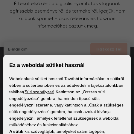
Értesülj elsőként a digitális nyomtatás világának
legfrissebb eseményeiről és termékeiről. Ígérjük, nem
küldünk spamet – csak releváns és hasznos
információkat osztunk meg.
Iratkozz fel
Ez a weboldal sütiket használ
Elfogadom
a GDPR általános feltételei
Weboldalunk sütiket használ További információkat a sütikről
ebben a sütiértesítőben és az adatvédelmi tájékoztatónkban
találhat(
Süti szabályzat
).Kattintson az „Összes süti
ÁLTALÁNOS INFORMÁCIÓK
engedélyezése” gombra, ha minden típusú sütit
engedélyezni szeretne, vagy kattintson a „Csak a szükséges
Adatvédelmi irányelvek
sütik engedélyezése” gombra, ha csak azokat kívánja
Sütiszabályzat
engedélyezni, amelyek feltétlenül szükségesek a weboldal
működéséhez és funkcionalitásához.
A sütik
kis szövegfájlok, amelyeket számítógépén,
TARTALOM