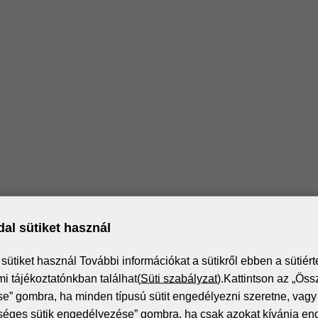
al sütiket használ
Iratkozz fel a hírlevélre!
ütiket használ További információkat a sütikről ebben a sütiért
i tájékoztatónkban találhat(
Süti szabályzat
).Kattintson az „Öss
” gombra, ha minden típusú sütit engedélyezni szeretne, vagy 
itális nyomtatás világának legfrissebb eseményeiről és t
séges sütik engedélyezése” gombra, ha csak azokat kívánja en