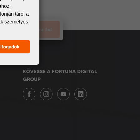
unk meg.
ához.
onján tárol a
nak személyes
Iratkozz fel
elfogadok
KÖVESSE A FORTUNA DIGITAL
GROUP