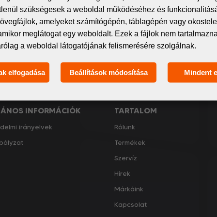
 spamet – csak releváns és hasznos információkat oszt
étlenül szükségesek a weboldal működéséhez és funkcionalitás
övegfájlok, amelyeket számítógépén, táblagépén vagy okostelef
amikor meglátogat egy weboldalt. Ezek a fájlok nem tartalmaz
árólag a weboldal látogatójának felismerésére szolgálnak.
ak elfogadása
Beállítások módosítása
Mindent 
Elfogadom
a GDPR általános feltételei
LÁNOS INFORMÁCIÓK
TARTALOM
delmi irányelvek
Rólunk
bályzat
Termékek
Szervíz
Hírek
Márkáink
Kapcsolat