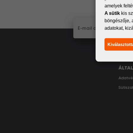
küldünk
amelyek felt
A sütik
kis sz
böngészője, 
adatokat, kiz
Kiválasztott
ÁLTA
Adatvé
Sütisza