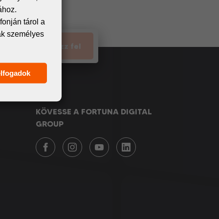
unk meg.
ához.
onján tárol a
nak személyes
Iratkozz fel
elfogadok
KÖVESSE A FORTUNA DIGITAL
GROUP