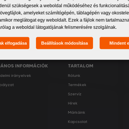
 spamet – csak releváns és hasznos információkat oszt
étlenül szükségesek a weboldal működéséhez és funkcionalitás
övegfájlok, amelyeket számítógépén, táblagépén vagy okostelef
amikor meglátogat egy weboldalt. Ezek a fájlok nem tartalmaz
árólag a weboldal látogatójának felismerésére szolgálnak.
ak elfogadása
Beállítások módosítása
Mindent 
Elfogadom
a GDPR általános feltételei
LÁNOS INFORMÁCIÓK
TARTALOM
delmi irányelvek
Rólunk
bályzat
Termékek
Szervíz
Hírek
Márkáink
Kapcsolat