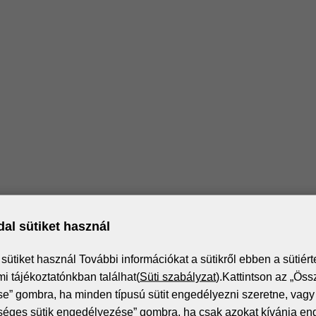
al sütiket használ
Iratkozz fel a hírlevélre!
ütiket használ További információkat a sütikről ebben a sütiért
i tájékoztatónkban találhat(
Süti szabályzat
).Kattintson az „Öss
” gombra, ha minden típusú sütit engedélyezni szeretne, vagy 
itális nyomtatás világának legfrissebb eseményeiről és t
séges sütik engedélyezése” gombra, ha csak azokat kívánja en