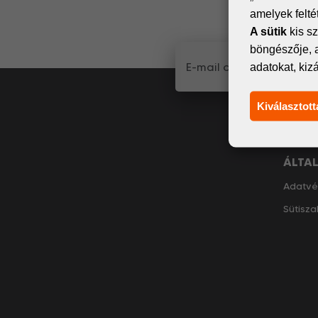
küldünk
amelyek felt
A sütik
kis sz
böngészője, 
adatokat, kiz
Kiválasztott
ÁLTA
Adatvé
Sütisza