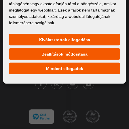
táblagépén vagy okostelefonján tárol a böngészője, amikor
Rólunk
meglátogat egy weboldalt. Ezek a fájlok nem tartalmaznak
személyes adatokat, kizárólag a weboldal látogatójának
Termékek
felismerésére szolgálnak.
Szervíz
Hírek
Kiválasztottak elfogadása
Márkáink
Beállítások módosítása
Kapcsolat
Mindent elfogadok
KÖVESSE A FORTUNA DIGITAL GROUP