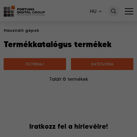
HU
Használt gépek
Termékkatalógus termékek
FILTRIRAJ
KATEGÓRIA
0
Talált
termékek
Nincsenek a keresésnek megfelelő termékek.
Iratkozz fel a hírlevélre!