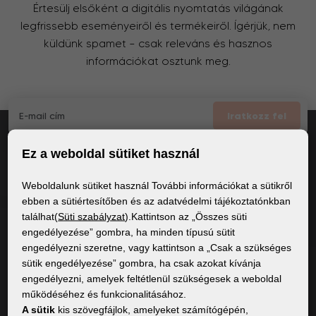
Értesülj elsőként a digitális nyomtatás világának
legfrissebb eseményeiről és termékeiről. Ígérjük, nem
küldünk spamet – csak releváns és hasznos
információkat osztunk meg.
Iratkozz fel
Ez a weboldal sütiket használ
Elfogadom
a GDPR általános feltételei
Weboldalunk sütiket használ További információkat a sütikről
ebben a sütiértesítőben és az adatvédelmi tájékoztatónkban
találhat(
Süti szabályzat
).Kattintson az „Összes süti
ÁLTALÁNOS INFORMÁCIÓK
engedélyezése” gombra, ha minden típusú sütit
engedélyezni szeretne, vagy kattintson a „Csak a szükséges
Adatvédelmi irányelvek
sütik engedélyezése” gombra, ha csak azokat kívánja
Sütiszabályzat
engedélyezni, amelyek feltétlenül szükségesek a weboldal
működéséhez és funkcionalitásához.
A sütik
kis szövegfájlok, amelyeket számítógépén,
TARTALOM