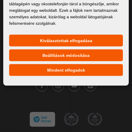
táblagépén vagy okostelefonján tárol a böngészője, amikor
Rólunk
meglátogat egy weboldalt. Ezek a fájlok nem tartalmaznak
személyes adatokat, kizárólag a weboldal látogatójának
Termékek
felismerésére szolgálnak.
Szervíz
Hírek
Kiválasztottak elfogadása
Márkáink
Beállítások módosítása
Kapcsolat
Mindent elfogadok
KÖVESSE A FORTUNA DIGITAL GROUP