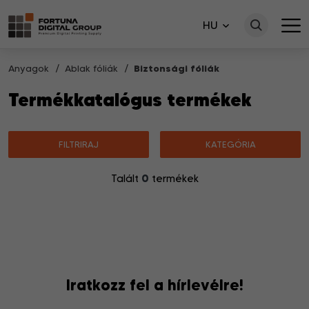
HU
Anyagok
Ablak fóliák
Biztonsági fóliák
Termékkatalógus termékek
FILTRIRAJ
KATEGÓRIA
0
Talált
termékek
Nincsenek a keresésnek megfelelő termékek.
Iratkozz fel a hírlevélre!