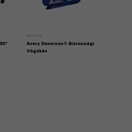
ANYAGOK
30°
Avery Dennison® Biztonsági
Vágókés