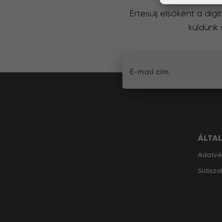
Értesülj elsőként a dig
küldünk
ÁLTA
Adatvé
Sütisza