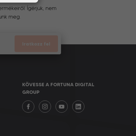
ermékeiről. Ígérjük, nem
unk meg.
Iratkozz fel
KÖVESSE A FORTUNA DIGITAL
GROUP