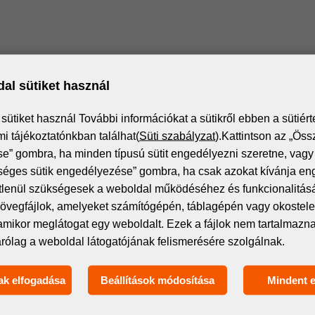
al sütiket használ
ütiket használ További információkat a sütikről ebben a sütiért
i tájékoztatónkban találhat(
Süti szabályzat
).Kattintson az „Öss
” gombra, ha minden típusú sütit engedélyezni szeretne, vagy 
séges sütik engedélyezése” gombra, ha csak azokat kívánja en
étlenül szükségesek a weboldal működéséhez és funkcionalitás
övegfájlok, amelyeket számítógépén, táblagépén vagy okostelef
amikor meglátogat egy weboldalt. Ezek a fájlok nem tartalmaz
árólag a weboldal látogatójának felismerésére szolgálnak.
ak elfogadása
Beállítások módosítása
Mindent 
Iratkozz fel a hírlevélre!