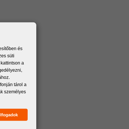
esítőben és
zes süti
kattintson a
gedélyezni,
ához.
onján tárol a
nak személyes
elfogadok