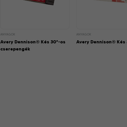
ANYAGOK
ANYAGOK
Avery Dennison® Kés 30°-os
Avery Dennison® Kés 
cserepengék