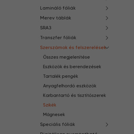
Lamináló fóliák
Merev táblák
SRA3
Transzfer fóliák
Szerszámok és felszerelések
Összes megjelenítése
Eszközök és berendezések
Tartalék pengék
Anyagfelhordó eszközök
Karbantartó és tisztítószerek
Szikék
Mágnesek
Speciális fóliák