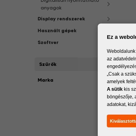
Digitálisan nyomtatható
anyagok
Display rendszerek
Használt gépek
Ez a webold
Szoftver
Weboldalunk s
az adatvédelm
Szűrők
engedélyezése
„Csak a szük
Marka
amelyek felt
A sütik
kis sz
böngészője, 
adatokat, kiz
Kiválasztott