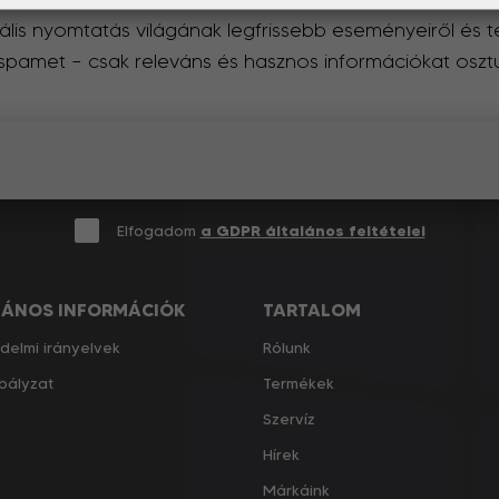
itális nyomtatás világának legfrissebb eseményeiről és t
 spamet – csak releváns és hasznos információkat oszt
Elfogadom
a GDPR általános feltételei
LÁNOS INFORMÁCIÓK
TARTALOM
delmi irányelvek
Rólunk
bályzat
Termékek
Szervíz
Hírek
Márkáink