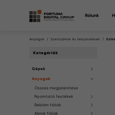
Rólunk
H
Anyagok
Szerszámok és felszerelések
Szik
Kategóriák
Gépek
Anyagok
Összes megjelenítése
Nyomtató festékek
Reklám fóliák
Ablak fóliák