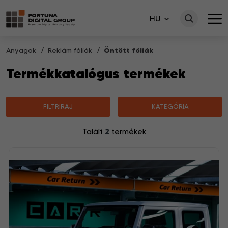
HU
Anyagok
Reklám fóliák
Öntött fóliák
Termékkatalógus termékek
FILTRIRAJ
KATEGÓRIA
2
Talált
termékek