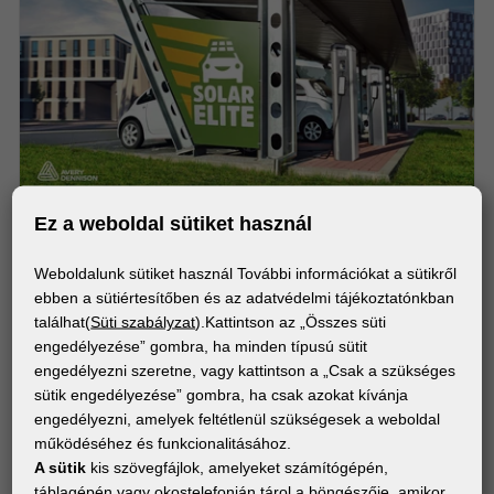
Ez a weboldal sütiket használ
Weboldalunk sütiket használ További információkat a sütikről
ANYAGOK
ebben a sütiértesítőben és az adatvédelmi tájékoztatónkban
Avery Dennison® 777 Cast Fólia
találhat(
Süti szabályzat
).Kattintson az „Összes süti
engedélyezése” gombra, ha minden típusú sütit
engedélyezni szeretne, vagy kattintson a „Csak a szükséges
sütik engedélyezése” gombra, ha csak azokat kívánja
Iratkozz fel a hírlevélre!
engedélyezni, amelyek feltétlenül szükségesek a weboldal
működéséhez és funkcionalitásához.
A sütik
kis szövegfájlok, amelyeket számítógépén,
Értesülj elsőként a digitális nyomtatás világának
táblagépén vagy okostelefonján tárol a böngészője, amikor