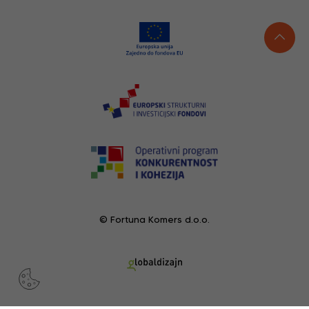
© Fortuna Komers d.o.o.