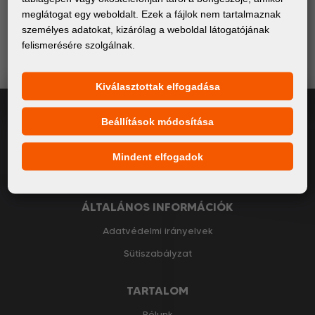
legfrissebb eseményeiről és termékeiről. Ígérjük, nem
meglátogat egy weboldalt. Ezek a fájlok nem tartalmaznak
küldünk spamet – csak releváns és hasznos
személyes adatokat, kizárólag a weboldal látogatójának
információkat osztunk meg.
felismerésére szolgálnak.
Kiválasztottak elfogadása
Iratkozz fel
Beállítások módosítása
Elfogadom
a GDPR általános feltételei
Mindent elfogadok
ÁLTALÁNOS INFORMÁCIÓK
Adatvédelmi irányelvek
Sütiszabályzat
TARTALOM
Rólunk