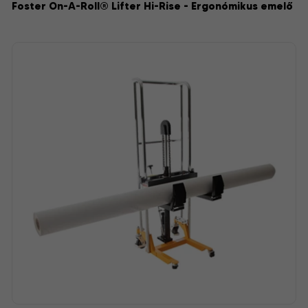
Foster On-A-Roll® Lifter Hi-Rise - Ergonómikus emelő