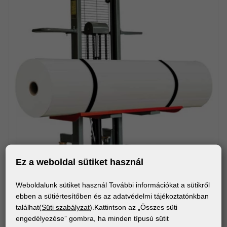
Ez a weboldal sütiket használ
Weboldalunk sütiket használ További információkat a sütikről
GÉPEK
ebben a sütiértesítőben és az adatvédelmi tájékoztatónkban
Foster On-A-Roll® Lifter Jumbo - Tekercsemelő
találhat(
Süti szabályzat
).Kattintson az „Összes süti
egykezelős használathoz
engedélyezése” gombra, ha minden típusú sütit