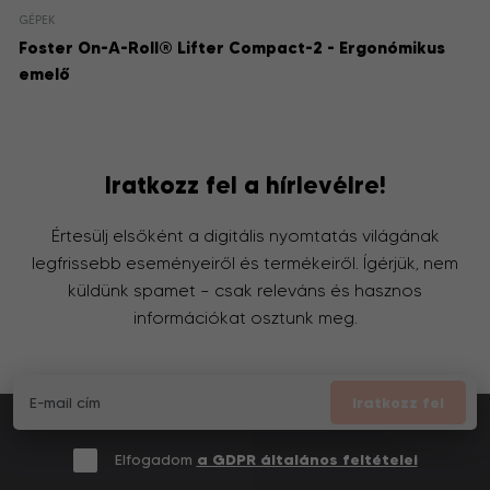
GÉPEK
Foster On-A-Roll® Lifter Compact-2 - Ergonómikus
emelő
Iratkozz fel a hírlevélre!
Értesülj elsőként a digitális nyomtatás világának
legfrissebb eseményeiről és termékeiről. Ígérjük, nem
küldünk spamet – csak releváns és hasznos
információkat osztunk meg.
Iratkozz fel
Elfogadom
a GDPR általános feltételei