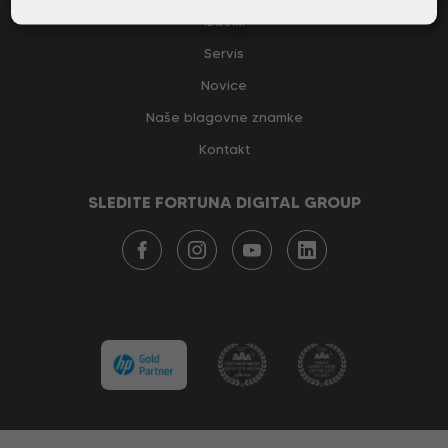
Izdelki
Servis
Novice
Naše blagovne znamke
Kontakt
SLEDITE FORTUNA DIGITAL GROUP