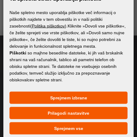
neželene pošte – prejemali boste le relevantne in
Naše spletno mesto uporablja piškotke več informacij o
uporabne informacije.
piškotkih najdete v tem obvestilu in v naši politiki
zasebnosti(
Politika piškotkov
).Kliknite »Dovoli vse piškotke«,
če želite sprejeti vse vrste piškotkov, ali »Dovoli samo nujne
Naročite se
piškotke«, če želite dovoliti le tiste, ki so nujno potrebni za
delovanje in funkcionalnost spletnega mesta.
Piškotki
so majhne besedilne datoteke, ki jih vaš brskalnik
Potrjujem
splošne pogoje GDPR
shrani na vaš računalnik, tablico ali pametni telefon ob
obisku spletne strani. Te datoteke ne vsebujejo osebnih
podatkov, temveč služijo izključno za prepoznavanje
obiskovalcev spletne strani.
SPLOŠNE INFORMACIJE
Politika zasebnosti
Sprejmem izbrane
Politika piškotkov
Prilagodi nastavitve
VSEBINA
Sprejmem vse
O Nas