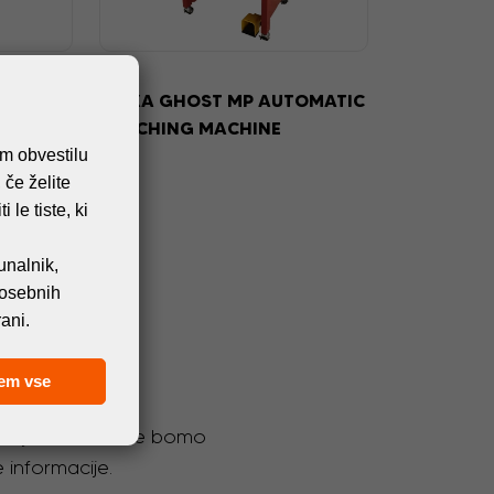
STROJI
AL
FLEXA GHOST MP AUTOMATIC
G
PUNCHING MACHINE
em obvestilu
 če želite
 le tiste, ki
unalnik,
 osebnih
ani.
em vse
. Obljubimo, da ne bomo
 informacije.