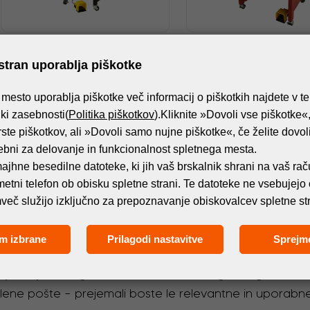
STROJI
STROJI
FLEXA GHOST EVO PRO
FLEXA GHOST MP MET
stran uporablja piškotke
AUTOMATIC PUNCHING
AUTOMATIC PUNCHIN
MACHINE
MACHINE
mesto uporablja piškotke več informacij o piškotkih najdete v t
tiki zasebnosti(
Politika piškotkov
).Kliknite »Dovoli vse piškotke«,
rste piškotkov, ali »Dovoli samo nujne piškotke«, če želite dovoliti
ebni za delovanje in funkcionalnost spletnega mesta.
ajhne besedilne datoteke, ki jih vaš brskalnik shrani na vaš rač
ametni telefon ob obisku spletne strani. Te datoteke ne vsebujejo
več služijo izključno za prepoznavanje obiskovalcev spletne str
Naročite se na e-novice!
m izbrane
Prilagodi nastavitve
Sprejm
jnovejšimi dogodki in izdelki iz sveta digitalnega tiska
želene pošte – prejemali boste le relevantne in uporabne