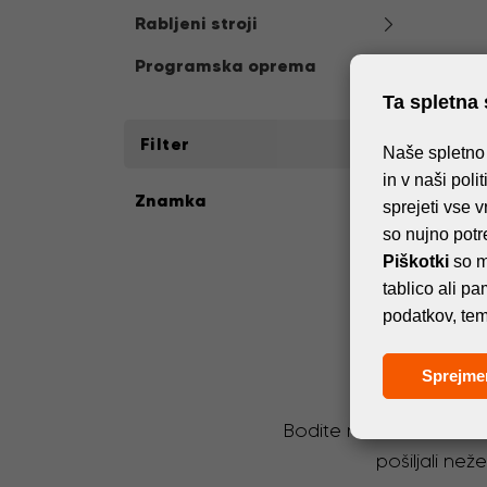
Rabljeni stroji
Programska oprema
Ta spletna 
Filter
Naše spletno 
in v naši poli
Znamka
sprejeti vse v
so nujno potr
Piškotki
so m
tablico ali p
podatkov, tem
Sprejme
Bodite na tekočem z na
pošiljali ne