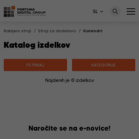
SL
Rabljeni stroji
Stroji za dodelavo
Kalandri
Katalog izdelkov
FILTRIRAJ
KATEGORIJE
0
Najdenih je
izdelkov
Ni izdelkov, ki bi ustrezali vašemu iskanju.
Naročite se na e-novice!