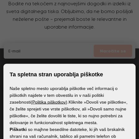
Bodite na tekočem z najnovejšimi dogodki in izdelki iz
sveta digitalnega tiska. Obljubimo, da ne bomo pošiljali
neželene pošte – prejemali boste le relevantne in
uporabne informacije.
Naročite se
Potrjujem
splošne pogoje GDPR
Ta spletna stran uporablja piškotke
Naše spletno mesto uporablja piškotke več informacij o
piškotkih najdete v tem obvestilu in v naši politiki
SPLOŠNE INFORMACIJE
zasebnosti(
Politika piškotkov
).Kliknite »Dovoli vse piškotke«,
če želite sprejeti vse vrste piškotkov, ali »Dovoli samo nujne
Politika zasebnosti
piškotke«, če želite dovoliti le tiste, ki so nujno potrebni za
Politika piškotkov
delovanje in funkcionalnost spletnega mesta.
Piškotki
so majhne besedilne datoteke, ki jih vaš brskalnik
shrani na vaš računalnik, tablico ali pametni telefon ob
VSEBINA