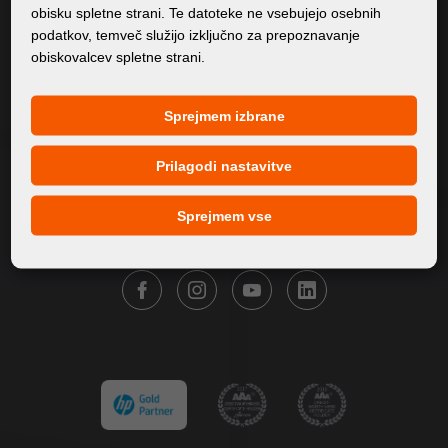
obisku spletne strani. Te datoteke ne vsebujejo osebnih
O Nas
podatkov, temveč služijo izključno za prepoznavanje
obiskovalcev spletne strani.
Izdelki
Servis
Sprejmem izbrane
Novice
Naše blagovne znamke
Prilagodi nastavitve
Kontakt
Sprejmem vse
SLEDITE FORTUNA DIGITAL GROUP