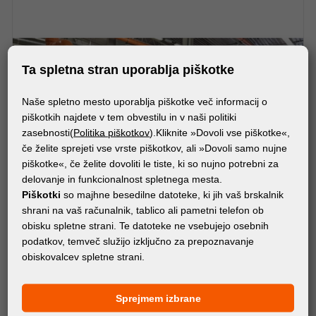
Ta spletna stran uporablja piškotke
Naše spletno mesto uporablja piškotke več informacij o
piškotkih najdete v tem obvestilu in v naši politiki
zasebnosti(
Politika piškotkov
).Kliknite »Dovoli vse piškotke«,
če želite sprejeti vse vrste piškotkov, ali »Dovoli samo nujne
piškotke«, če želite dovoliti le tiste, ki so nujno potrebni za
delovanje in funkcionalnost spletnega mesta.
Piškotki
so majhne besedilne datoteke, ki jih vaš brskalnik
shrani na vaš računalnik, tablico ali pametni telefon ob
obisku spletne strani. Te datoteke ne vsebujejo osebnih
podatkov, temveč služijo izključno za prepoznavanje
obiskovalcev spletne strani.
RABLJENI STROJI
d.gen TELEIOS HEXA
Sprejmem izbrane