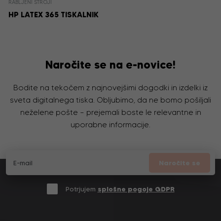
RABLJENI STROJI
HP LATEX 365 TISKALNIK
Naročite se na e-novice!
Bodite na tekočem z najnovejšimi dogodki in izdelki iz
sveta digitalnega tiska. Obljubimo, da ne bomo pošiljali
neželene pošte – prejemali boste le relevantne in
uporabne informacije.
Naročite se
Potrjujem
splošne pogoje GDPR