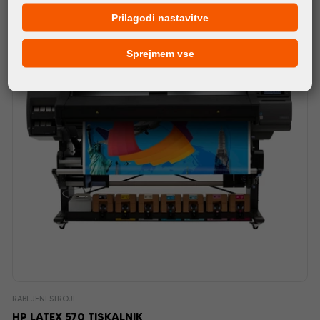
Prilagodi nastavitve
Sprejmem vse
RABLJENI STROJI
HP LATEX 570 TISKALNIK