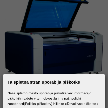
Ta spletna stran uporablja piškotke
STROJI
Naše spletno mesto uporablja piškotke več informacij o
piškotkih najdete v tem obvestilu in v naši politiki
WIDLASER C1000
zasebnosti(
Politika piškotkov
).Kliknite »Dovoli vse piškotke«,