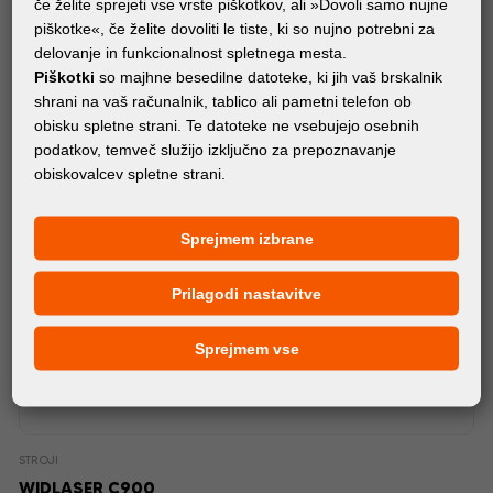
če želite sprejeti vse vrste piškotkov, ali »Dovoli samo nujne
piškotke«, če želite dovoliti le tiste, ki so nujno potrebni za
delovanje in funkcionalnost spletnega mesta.
Piškotki
so majhne besedilne datoteke, ki jih vaš brskalnik
shrani na vaš računalnik, tablico ali pametni telefon ob
obisku spletne strani. Te datoteke ne vsebujejo osebnih
podatkov, temveč služijo izključno za prepoznavanje
obiskovalcev spletne strani.
Sprejmem izbrane
Prilagodi nastavitve
Sprejmem vse
STROJI
WIDLASER C900