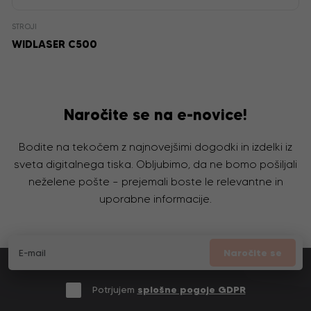
STROJI
WIDLASER C500
Naročite se na e-novice!
Bodite na tekočem z najnovejšimi dogodki in izdelki iz
sveta digitalnega tiska. Obljubimo, da ne bomo pošiljali
neželene pošte – prejemali boste le relevantne in
uporabne informacije.
Naročite se
Potrjujem
splošne pogoje GDPR