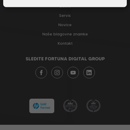
Izdelki
Servis
Novice
Naše blagovne znamke
Kontakt
SLEDITE FORTUNA DIGITAL GROUP