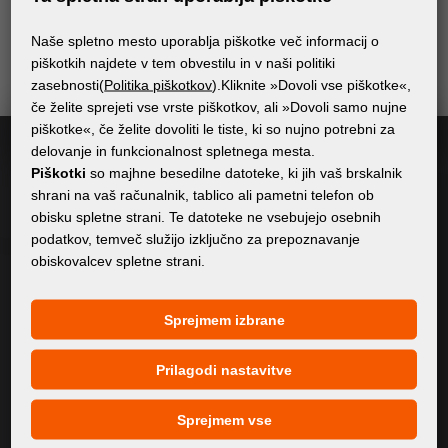
neželene pošte – prejemali boste le relevantne in
Naše spletno mesto uporablja piškotke več informacij o
uporabne informacije.
piškotkih najdete v tem obvestilu in v naši politiki
zasebnosti(
Politika piškotkov
).Kliknite »Dovoli vse piškotke«,
če želite sprejeti vse vrste piškotkov, ali »Dovoli samo nujne
Naročite se
piškotke«, če želite dovoliti le tiste, ki so nujno potrebni za
delovanje in funkcionalnost spletnega mesta.
Piškotki
so majhne besedilne datoteke, ki jih vaš brskalnik
Potrjujem
splošne pogoje GDPR
shrani na vaš računalnik, tablico ali pametni telefon ob
obisku spletne strani. Te datoteke ne vsebujejo osebnih
podatkov, temveč služijo izključno za prepoznavanje
obiskovalcev spletne strani.
SPLOŠNE INFORMACIJE
Politika zasebnosti
Sprejmem izbrane
Politika piškotkov
Prilagodi nastavitve
VSEBINA
Sprejmem vse
O Nas