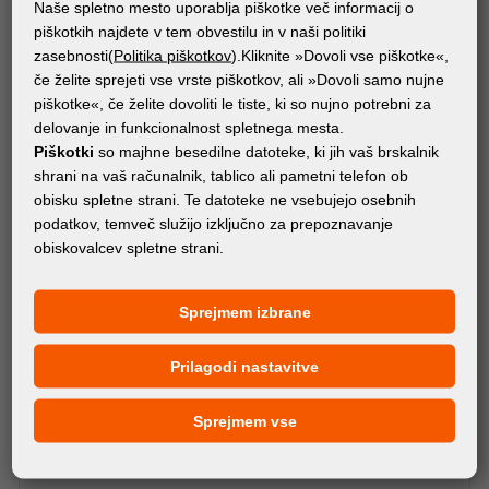
STROJI
Naše spletno mesto uporablja piškotke več informacij o
d.gen PAPYRUS GRANDE
piškotkih najdete v tem obvestilu in v naši politiki
zasebnosti(
Politika piškotkov
).Kliknite »Dovoli vse piškotke«,
če želite sprejeti vse vrste piškotkov, ali »Dovoli samo nujne
piškotke«, če želite dovoliti le tiste, ki so nujno potrebni za
delovanje in funkcionalnost spletnega mesta.
Piškotki
so majhne besedilne datoteke, ki jih vaš brskalnik
shrani na vaš računalnik, tablico ali pametni telefon ob
obisku spletne strani. Te datoteke ne vsebujejo osebnih
podatkov, temveč služijo izključno za prepoznavanje
obiskovalcev spletne strani.
Sprejmem izbrane
Prilagodi nastavitve
Sprejmem vse