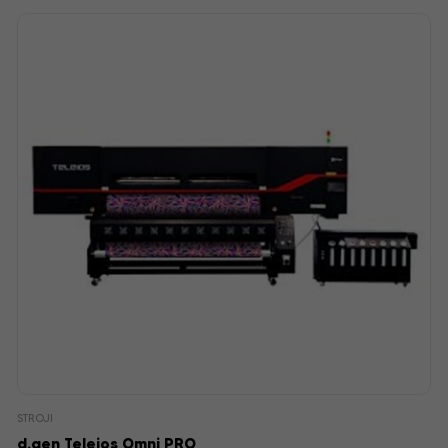
STROJI
d.gen Teleios Omni PRO