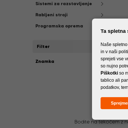
Sistemi za razstavljanje
Rabljeni stroji
Programska oprema
Ta spletna 
Naše spletno 
Filter
in v naši poli
sprejeti vse v
Znamka
so nujno potr
Piškotki
so m
tablico ali p
podatkov, tem
Sprejme
Bodite na tekočem z na