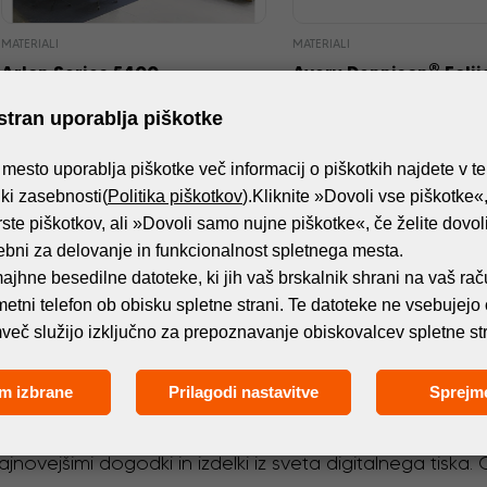
MATERIALI
MATERIALI
®
Arlon Series 5400
Avery Dennison
Folij
učinkom peskanega s
stran uporablja piškotke
mesto uporablja piškotke več informacij o piškotkih najdete v t
tiki zasebnosti(
Politika piškotkov
).Kliknite »Dovoli vse piškotke«,
rste piškotkov, ali »Dovoli samo nujne piškotke«, če želite dovoliti
ebni za delovanje in funkcionalnost spletnega mesta.
ajhne besedilne datoteke, ki jih vaš brskalnik shrani na vaš rač
ametni telefon ob obisku spletne strani. Te datoteke ne vsebujejo
več služijo izključno za prepoznavanje obiskovalcev spletne str
Naročite se na e-novice!
m izbrane
Prilagodi nastavitve
Sprejm
jnovejšimi dogodki in izdelki iz sveta digitalnega tiska