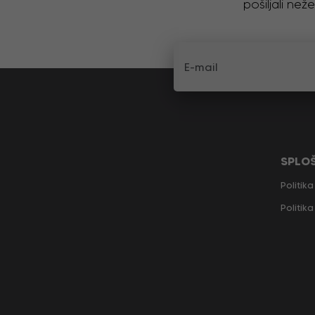
pošiljali ne
SPLO
Politik
Politik