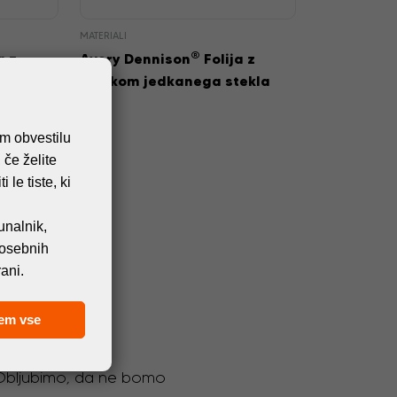
MATERIALI
®
a z
Avery Dennison
Folija z
tekla
učinkom jedkanega stekla
em obvestilu
 če želite
 le tiste, ki
unalnik,
 osebnih
ani.
em vse
. Obljubimo, da ne bomo