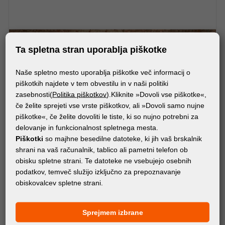
Ta spletna stran uporablja piškotke
Naše spletno mesto uporablja piškotke več informacij o
piškotkih najdete v tem obvestilu in v naši politiki
zasebnosti(
Politika piškotkov
).Kliknite »Dovoli vse piškotke«,
če želite sprejeti vse vrste piškotkov, ali »Dovoli samo nujne
piškotke«, če želite dovoliti le tiste, ki so nujno potrebni za
delovanje in funkcionalnost spletnega mesta.
Piškotki
so majhne besedilne datoteke, ki jih vaš brskalnik
shrani na vaš računalnik, tablico ali pametni telefon ob
obisku spletne strani. Te datoteke ne vsebujejo osebnih
podatkov, temveč služijo izključno za prepoznavanje
obiskovalcev spletne strani.
SISTEMI ZA RAZSTAVLJANJE
FD BIG LEDUP POPUP STENA 100
Sprejmem izbrane