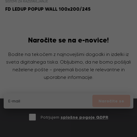
SISTEMI ZA RAZSTAVLJANJE
FD LEDUP POPUP WALL 100x200/245
Naročite se na e-novice!
Bodite na tekočem z najnovejšimi dogodki in izdelki iz
sveta digitalnega tiska. Obljubimo, da ne bomo pošiljali
neželene pošte – prejemali boste le relevantne in
uporabne informacije.
Naročite se
Potrjujem
splošne pogoje GDPR