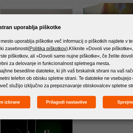
stran uporablja piškotke
mesto uporablja piškotke več informacij o piškotkih najdete v t
tiki zasebnosti(
Politika piškotkov
).Kliknite »Dovoli vse piškotke«,
rste piškotkov, ali »Dovoli samo nujne piškotke«, če želite dovoliti
ebni za delovanje in funkcionalnost spletnega mesta.
ajhne besedilne datoteke, ki jih vaš brskalnik shrani na vaš rač
MATERIALI
MATERIALI
ametni telefon ob obisku spletne strani. Te datoteke ne vsebujejo
orangeBoard ChalkMe Black
orangeView 180 Holo
več služijo izključno za prepoznavanje obiskovalcev spletne str
m izbrane
Prilagodi nastavitve
Sprejm