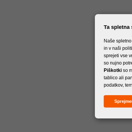
Ta spletna 
Naše spletno 
in v naši poli
sprejeti vse v
so nujno potr
Piškotki
so m
tablico ali p
podatkov, tem
Sprejme