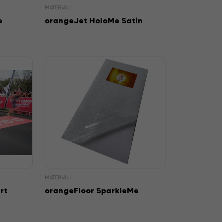
MATERIALI
e
orangeJet HoloMe Satin
MATERIALI
rt
orangeFloor SparkleMe