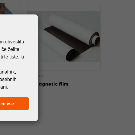
em obvestilu
 če želite
 le tiste, ki
unalnik,
MATERIALI
 osebnih
Me
FD Magnetic film
ani.
em vse