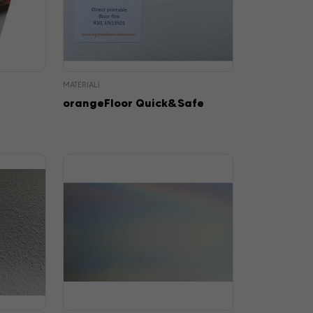
MATERIALI
orangeFloor Quick&Safe