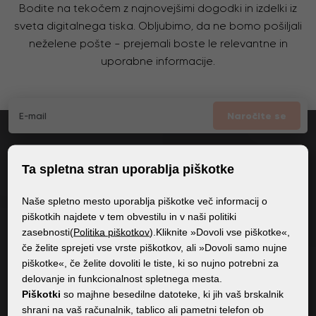
Bodite na tekočem z najnovejšimi dogodki in izdelki iz
sveta digitalnega tiska. Obljubimo, da ne bomo pošiljali
neželene pošte – prejemali boste le relevantne in
uporabne informacije.
Naročite se
Potrjujem
splošne pogoje GDPR
Ta spletna stran uporablja piškotke
Naše spletno mesto uporablja piškotke več informacij o
piškotkih najdete v tem obvestilu in v naši politiki
SPLOŠNE INFORMACIJE
zasebnosti(
Politika piškotkov
).Kliknite »Dovoli vse piškotke«,
če želite sprejeti vse vrste piškotkov, ali »Dovoli samo nujne
Politika zasebnosti
piškotke«, če želite dovoliti le tiste, ki so nujno potrebni za
Politika piškotkov
delovanje in funkcionalnost spletnega mesta.
Piškotki
so majhne besedilne datoteke, ki jih vaš brskalnik
shrani na vaš računalnik, tablico ali pametni telefon ob
VSEBINA