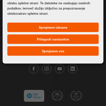
obisku spletne strani. Te datoteke ne vsebujejo osebnih
O Nas
podatkov, temveč služijo izključno za prepoznavanje
obiskovalcev spletne strani.
Izdelki
Servis
Sprejmem izbrane
Novice
Naše blagovne znamke
Prilagodi nastavitve
Kontakt
Sprejmem vse
SLEDITE FORTUNA DIGITAL GROUP