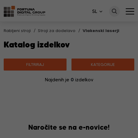
SL
Rabljeni stroji
Stroji za dodelavo
Vlakenski laserji
Katalog izdelkov
FILTRIRAJ
KATEGORIJE
0
Najdenih je
izdelkov
Ni izdelkov, ki bi ustrezali vašemu iskanju.
Naročite se na e-novice!