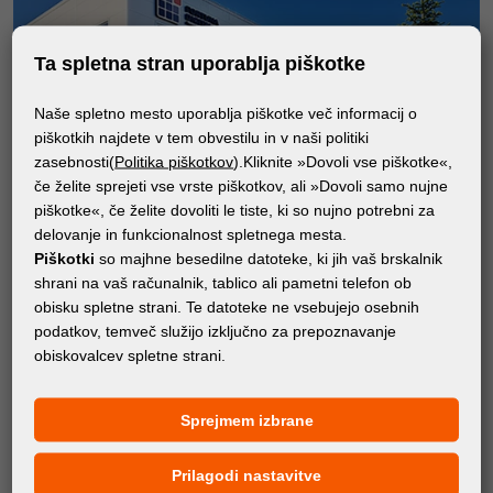
Ta spletna stran uporablja piškotke
Naše spletno mesto uporablja piškotke več informacij o
piškotkih najdete v tem obvestilu in v naši politiki
zasebnosti(
Politika piškotkov
).Kliknite »Dovoli vse piškotke«,
če želite sprejeti vse vrste piškotkov, ali »Dovoli samo nujne
piškotke«, če želite dovoliti le tiste, ki so nujno potrebni za
delovanje in funkcionalnost spletnega mesta.
Piškotki
so majhne besedilne datoteke, ki jih vaš brskalnik
shrani na vaš računalnik, tablico ali pametni telefon ob
O Nas
obisku spletne strani. Te datoteke ne vsebujejo osebnih
podatkov, temveč služijo izključno za prepoznavanje
obiskovalcev spletne strani.
Podjetje Fortuna Digital Group svojim partnerjem nudi
visoko raven storitev, vrhunske medije in tiskalne stroje,
Sprejmem izbrane
hkrati pa neprestano dela na izboljšanju storitev, širitvi
ponudbe ter dvigu strokovnosti poslovanja – vse z
Prilagodi nastavitve
namenom, da svojim poslovnim partnerjem zagotovi