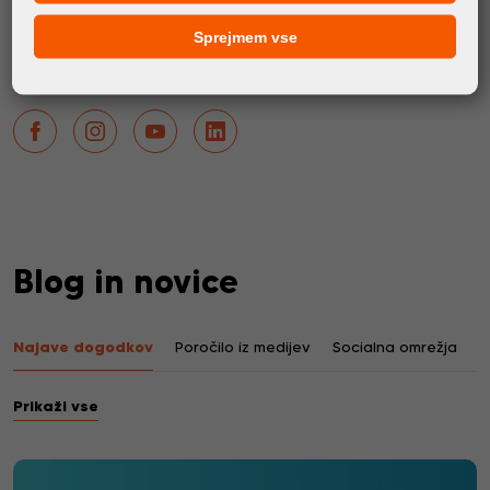
najboljšo možno podporo.
Sprejmem vse
SLEDITE FORTUNA DIGITAL GROUP
Blog in novice
Najave dogodkov
Poročilo iz medijev
Socialna omrežja
Prikaži vse