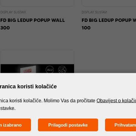
DISPLAY SUSTAVI
DISPLAY SUSTAVI
FD BIG LEDUP POPUP WALL
FD BIG LEDUP POPUP 
300
100
anica koristi kolačiće
ica koristi kolačiće. Molimo Vas da pročitate
Obavijest o kolač
ostavke.
DISPLAY SUSTAVI
m izabrano
Prilagodi postavke
Prihvatam
FD LEDUP POPUP WALL