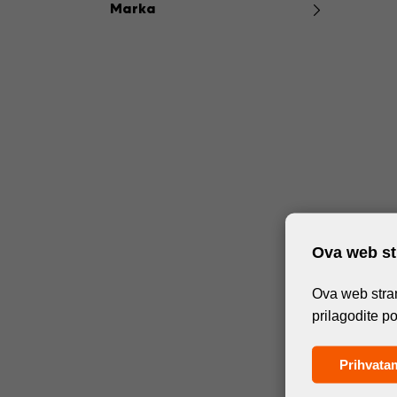
Marka
Ova web str
Ova web stran
prilagodite p
Prihvata