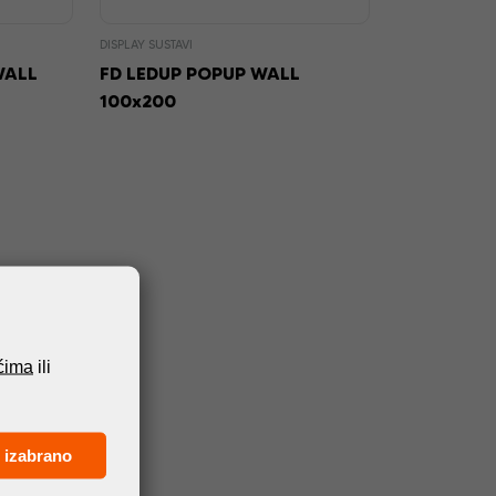
DISPLAY SUSTAVI
WALL
FD LEDUP POPUP WALL
100x200
ićima
ili
 izabrano