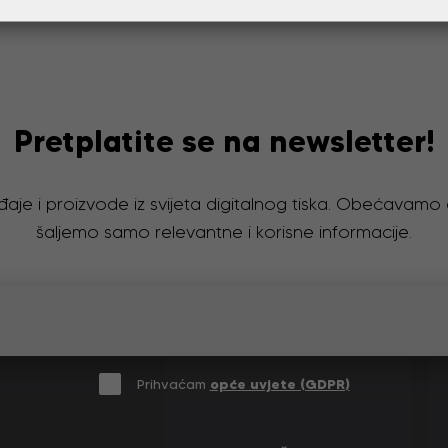
100x200/245
Pretplatite se na newsletter!
đaje i proizvode iz svijeta digitalnog tiska. Obećavam
šaljemo samo relevantne i korisne informacije.
Prihvaćam
opće uvjete (GDPR)