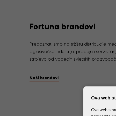
Fortuna brandovi
Prepoznati smo na tržištu distribucije medi
oglašivačku industriju, prodaju i servisiranj
strojeva od vodećih svjetskih proizvođač
Naši brendovi
Ova web str
Ova web stran