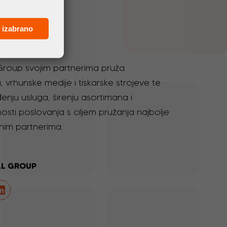
 izabrano
 Group svojim partnerima pruža
, vrhunske medije i tiskarske strojeve te
enju usluga, širenju asortimana i
osti poslovanja s ciljem pružanja najbolje
nim partnerima.
AL GROUP