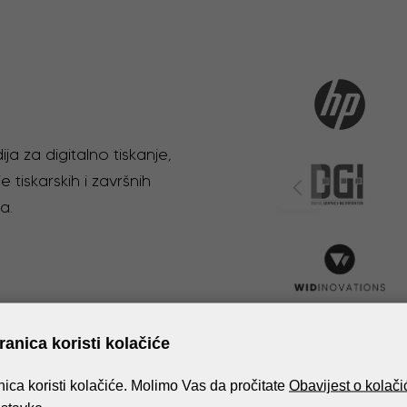
ja za digitalno tiskanje,
e tiskarskih i završnih
a.
anica koristi kolačiće
ica koristi kolačiće. Molimo Vas da pročitate
Obavijest o kolač