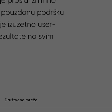
 je prošla iznimno
 i pouzdanu podršku
 je izuzetno user-
rezultate na svim
Društvene mreže