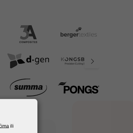
ićima
ili