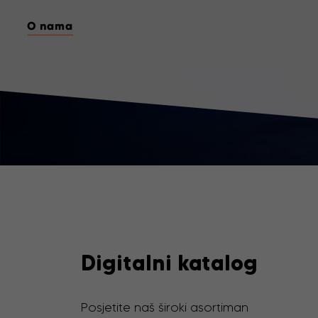
O nama
O nama
O nama
O nama
O nama
O nama
O nama
Digitalni katalog
Posjetite naš široki asortiman