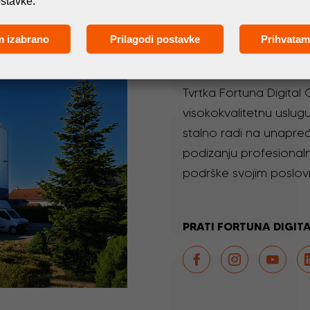
ostavke.
m izabrano
Prilagodi postavke
Prihvatam
O nama
Tvrtka Fortuna Digital
visokokvalitetnu uslugu
stalno radi na unapređ
podizanju profesionaln
podrške svojim poslov
PRATI FORTUNA DIGIT