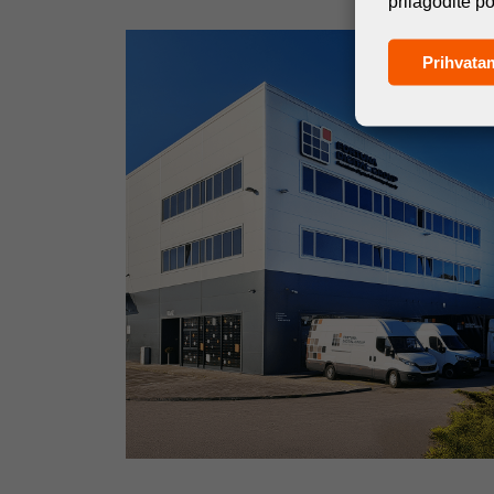
prilagodite p
Prihvata