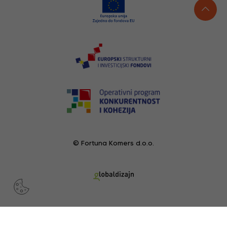
© Fortuna Komers d.o.o.
POGLEDANI PROIZVODI