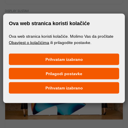
DISPLAY SUSTAVI
SNAPFRAMES 25MM PROFILE
Ova web stranica koristi kolačiće
Ova web stranica koristi kolačiće. Molimo Vas da pročitate
Obavijest o kolačićima
ili prilagodite postavke.
Prihvatam izabrano
Prilagodi postavke
Prihvatam izabrano