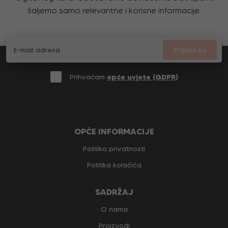
šaljemo samo relevantne i korisne informacije.
Prijavi se
Prihvaćam
opće uvjete (GDPR)
OPĆE INFORMACIJE
Politika privatnosti
Politika kolačića
SADRŽAJ
O nama
Proizvodi