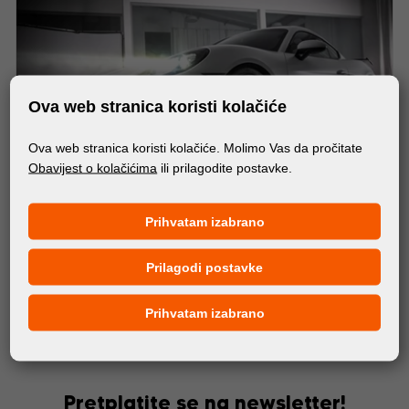
Ova web stranica koristi kolačiće
Ova web stranica koristi kolačiće. Molimo Vas da pročitate
Obavijest o kolačićima
ili prilagodite postavke.
Prihvatam izabrano
Prilagodi postavke
MATERIJALI
Supreme Defense™ Matte Paint Protection Film
Prihvatam izabrano
Pretplatite se na newsletter!