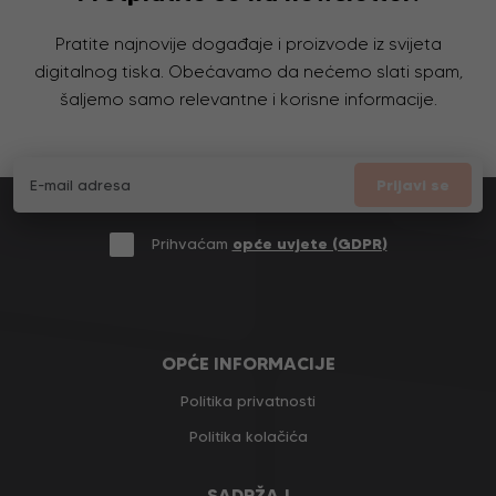
Pratite najnovije događaje i proizvode iz svijeta
digitalnog tiska. Obećavamo da nećemo slati spam,
šaljemo samo relevantne i korisne informacije.
Prijavi se
Prihvaćam
opće uvjete (GDPR)
OPĆE INFORMACIJE
Politika privatnosti
Politika kolačića
SADRŽAJ