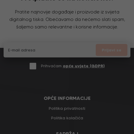
Pratite najnovije događaje i proizvode iz svijeta
digitalnog tiska. Obećavamo da nećemo slati spam,
šaljemo samo relevantne i korisne informacije.
Prijavi se
Prihvaćam
opće uvjete (GDPR)
OPĆE INFORMACIJE
Politika privatnosti
Politika kolačića
SADRŽAJ