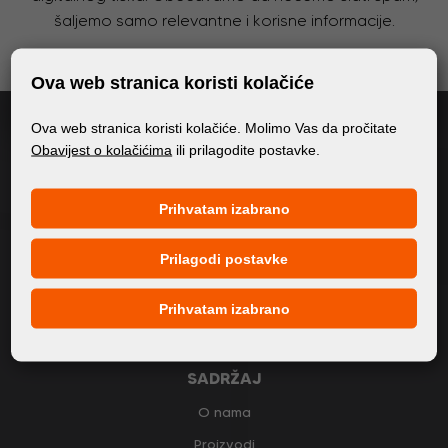
šaljemo samo relevantne i korisne informacije.
Ova web stranica koristi kolačiće
Prijavi se
Ova web stranica koristi kolačiće. Molimo Vas da pročitate
Obavijest o kolačićima
ili prilagodite postavke.
Prihvaćam
opće uvjete (GDPR)
Prihvatam izabrano
OPĆE INFORMACIJE
Prilagodi postavke
Politika privatnosti
Prihvatam izabrano
Politika kolačića
SADRŽAJ
O nama
Proizvodi