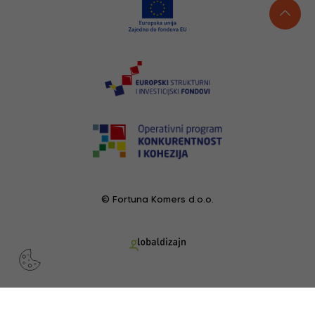
© Fortuna Komers d.o.o.
POGLEDANI PROIZVODI