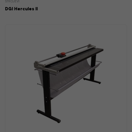
STROJEVI
DGI Hercules II