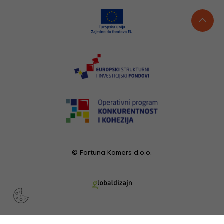
© Fortuna Komers d.o.o.