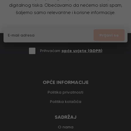
digitalnog tiska. Obećavamo da nećemo slati spam,
šaljemo samo relevantne i korisne informacije.
Prijavi se
Prihvaćam
opće uvjete (GDPR)
OPĆE INFORMACIJE
Politika privatnosti
Politika kolačića
SADRŽAJ
O nama