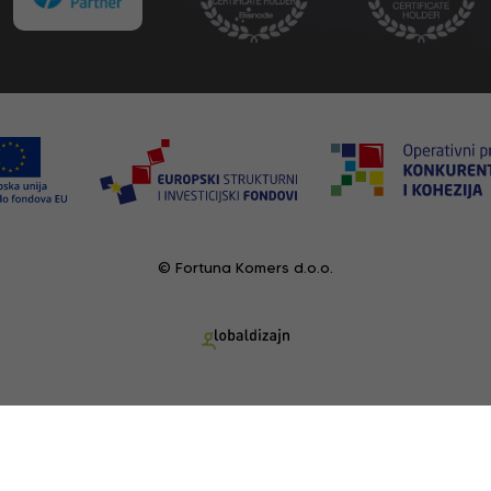
© Fortuna Komers d.o.o.
POGLEDANI PROIZVODI