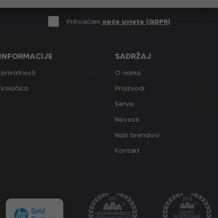
Prihvaćam
opće uvjete (GDPR)
 INFORMACIJE
SADRŽAJ
 privatnosti
O nama
a kolačića
Proizvodi
Servis
Novosti
Naši brendovi
Kontakt