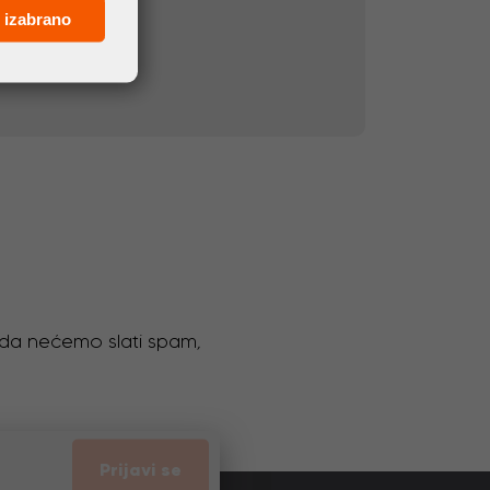
 izabrano
o da nećemo slati spam,
Prijavi se