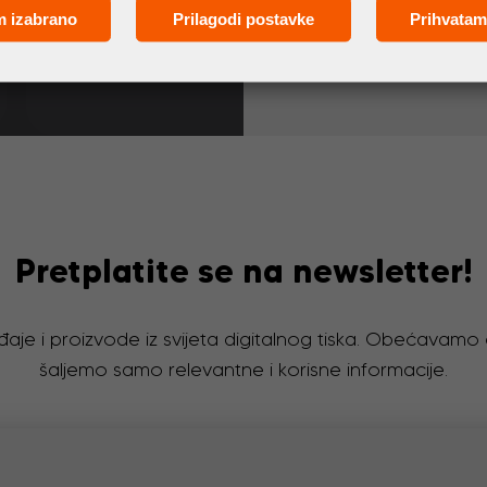
m izabrano
Prilagodi postavke
Prihvatam
Pretplatite se na newsletter!
đaje i proizvode iz svijeta digitalnog tiska. Obećavam
šaljemo samo relevantne i korisne informacije.