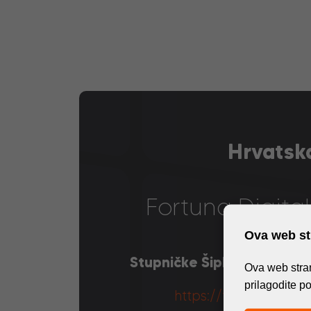
Hrvatsk
Fortuna Digita
Ova web str
Stupničke Šipkovine 1, 102
Ova web stran
prilagodite p
https://fortuna-digit