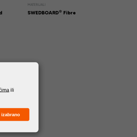
MATERIJALI
®
d
SWEDBOARD
Fibre
ićima
ili
 izabrano