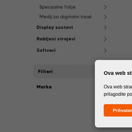
Specijalne folije
Medij za digitalni tisak
Display sustavi
Rabljeni strojevi
Softveri
Filteri
Ova web str
Marka
Ova web stran
prilagodite p
Prihvata