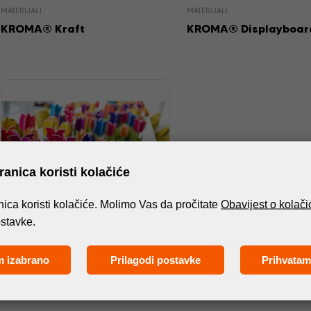
MATERIJALI
MATERIJALI
KROMA® Kraft
KROMA® Displayboar
anica koristi kolačiće
ica koristi kolačiće. Molimo Vas da pročitate
Obavijest o kolač
ostavke.
MATERIJALI
m izabrano
Prilagodi postavke
Prihvatam
®
DISPA