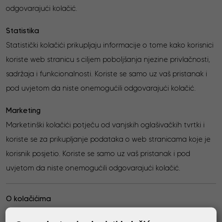
odgovarajući kolačić.
Statistika
Statistički kolačići prikupljaju informacije o tome kako korisnici
koriste web stranicu s ciljem poboljšanja njezine privlačnosti,
sadržaja i funkcionalnosti. Koriste se samo uz vaš pristanak i
pod uvjetom da niste onemogućili odgovarajući kolačić.
Marketing
Marketinški kolačići potječu od vanjskih oglašivačkih tvrtki i
koriste se za prikupljanje podataka o web stranicama koje je
korisnik posjetio. Koriste se samo uz vaš pristanak i pod
uvjetom da niste onemogućili odgovarajući kolačić.
O kolačićima
Kolačići su male tekstualne datoteke koje se pohranjuju na