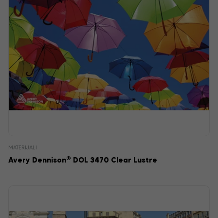
MATERIJALI
®
Avery Dennison
DOL 3470 Clear Lustre