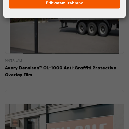
Prihvatam izabrano
MATERIJALI
®
Avery Dennison
OL-1000 Anti-Graffiti Protective
Overlay Film