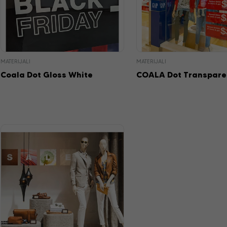
MATERIJALI
MATERIJALI
Coala Dot Gloss White
COALA Dot Transpare