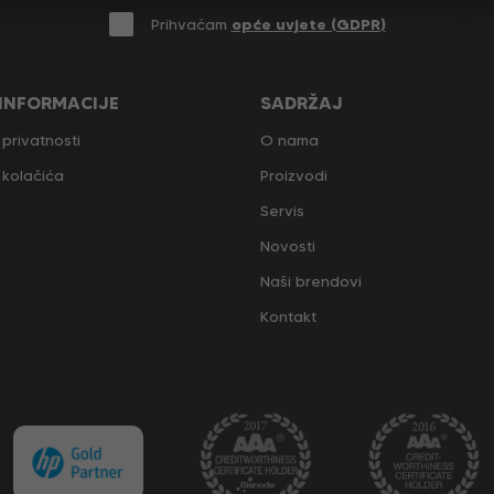
Prihvaćam
opće uvjete (GDPR)
 INFORMACIJE
SADRŽAJ
 privatnosti
O nama
a kolačića
Proizvodi
Servis
Novosti
Naši brendovi
Kontakt