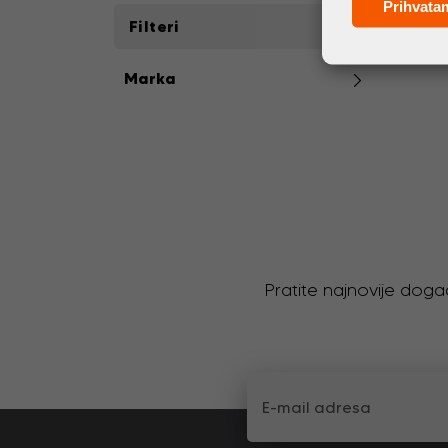
Prihvata
Filteri
Marka
Pratite najnovije doga