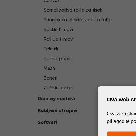
Canvas
Samoljepljive folije za tisak
Prianjajuća elektrostatska folija
Backlit filmovi
Roll Up filmovi
Tekstili
Poster papiri
Mesh
Baneri
Zaštitni papiri
Display sustavi
Ova web str
Rabljeni strojevi
Ova web stran
prilagodite p
Softveri