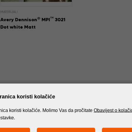
MATERIJALI
®
™
Avery Dennison
MPI
3021
Dot white Matt
anica koristi kolačiće
ica koristi kolačiće. Molimo Vas da pročitate
Obavijest o kolač
ostavke.