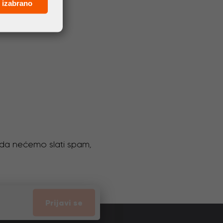
 izabrano
o da nećemo slati spam,
Prijavi se