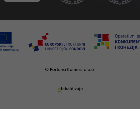
© Fortuna Komers d.o.o.
POGLEDANI PROIZVODI