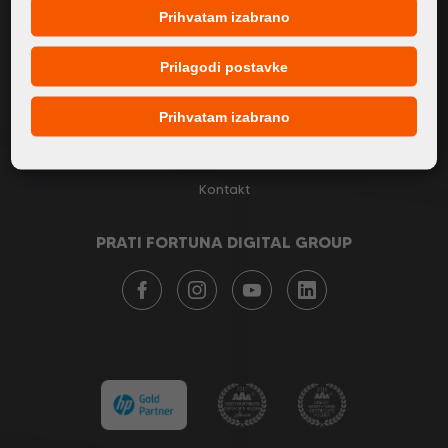
Prihvatam izabrano
O nama
Proizvodi
Prilagodi postavke
Servis
Prihvatam izabrano
Novosti
Naši brendovi
Kontakt
PRATI FORTUNA DIGITAL GROUP