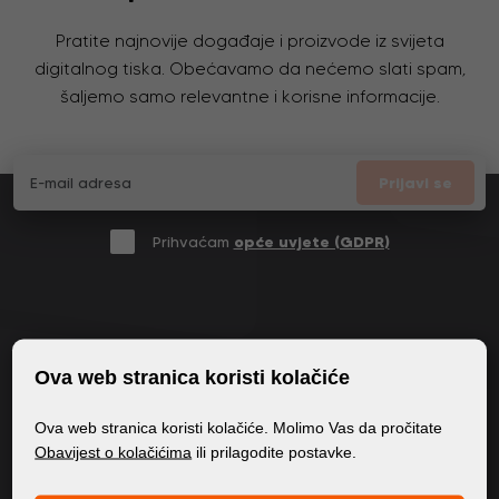
Pratite najnovije događaje i proizvode iz svijeta
digitalnog tiska. Obećavamo da nećemo slati spam,
šaljemo samo relevantne i korisne informacije.
Prijavi se
Prihvaćam
opće uvjete (GDPR)
OPĆE INFORMACIJE
Ova web stranica koristi kolačiće
Politika privatnosti
Ova web stranica koristi kolačiće. Molimo Vas da pročitate
Politika kolačića
Obavijest o kolačićima
ili prilagodite postavke.
SADRŽAJ