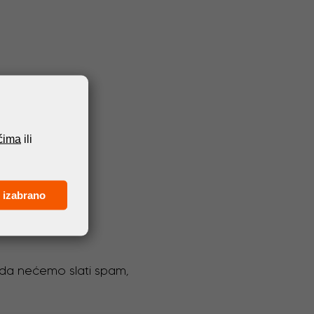
ićima
ili
 izabrano
o da nećemo slati spam,