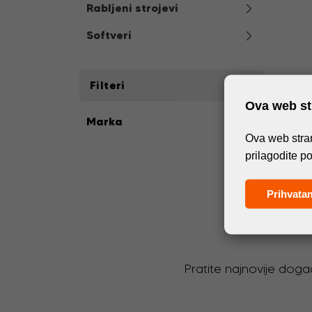
Rabljeni strojevi
Softveri
Filteri
Ova web str
Marka
Ova web stran
prilagodite p
Prihvata
Pratite najnovije doga