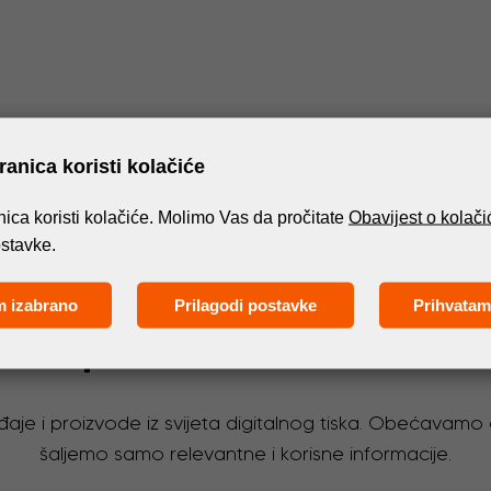
anica koristi kolačiće
ica koristi kolačiće. Molimo Vas da pročitate
Obavijest o kolač
ostavke.
m izabrano
Prilagodi postavke
Prihvatam
Pretplatite se na newsletter!
đaje i proizvode iz svijeta digitalnog tiska. Obećavam
šaljemo samo relevantne i korisne informacije.