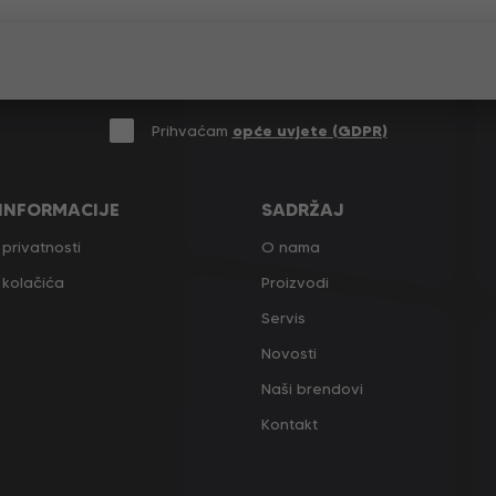
Prihvaćam
opće uvjete (GDPR)
 INFORMACIJE
SADRŽAJ
 privatnosti
O nama
a kolačića
Proizvodi
Servis
Novosti
Naši brendovi
Kontakt