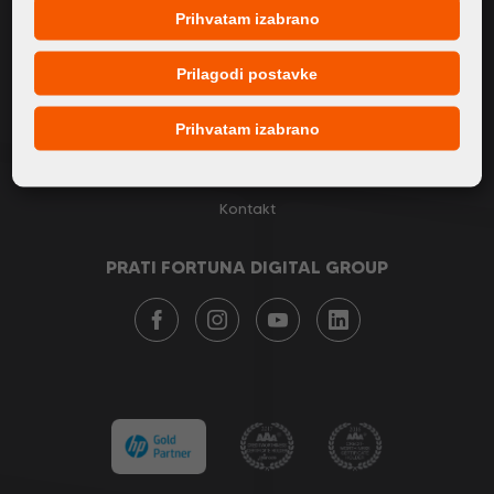
Prihvatam izabrano
O nama
Proizvodi
Prilagodi postavke
Servis
Prihvatam izabrano
Novosti
Naši brendovi
Kontakt
PRATI FORTUNA DIGITAL GROUP