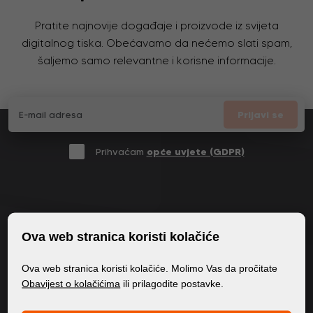
Pratite najnovije događaje i proizvode iz svijeta
digitalnog tiska. Obećavamo da nećemo slati spam,
šaljemo samo relevantne i korisne informacije.
Prijavi se
Prihvaćam
opće uvjete (GDPR)
OPĆE INFORMACIJE
Ova web stranica koristi kolačiće
Politika privatnosti
Ova web stranica koristi kolačiće. Molimo Vas da pročitate
Politika kolačića
Obavijest o kolačićima
ili prilagodite postavke.
SADRŽAJ