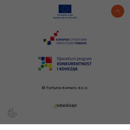
© Fortuna Komers d.o.o.