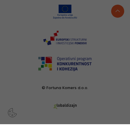
© Fortuna Komers d.o.o.