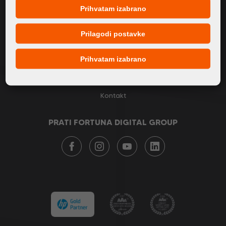
Prihvatam izabrano
O nama
Proizvodi
Prilagodi postavke
Servis
Prihvatam izabrano
Novosti
Naši brendovi
Kontakt
PRATI FORTUNA DIGITAL GROUP