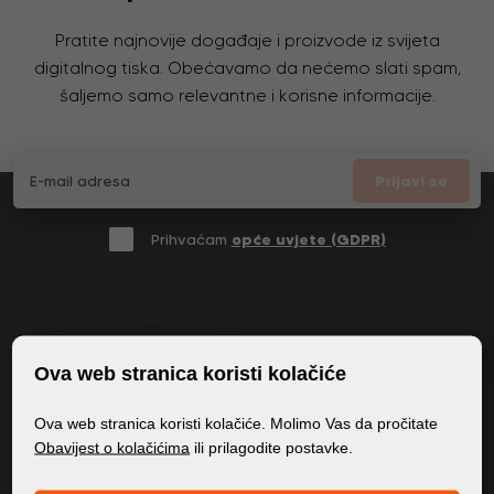
Pratite najnovije događaje i proizvode iz svijeta
digitalnog tiska. Obećavamo da nećemo slati spam,
šaljemo samo relevantne i korisne informacije.
Prijavi se
Prihvaćam
opće uvjete (GDPR)
OPĆE INFORMACIJE
Ova web stranica koristi kolačiće
Politika privatnosti
Ova web stranica koristi kolačiće. Molimo Vas da pročitate
Politika kolačića
Obavijest o kolačićima
ili prilagodite postavke.
SADRŽAJ